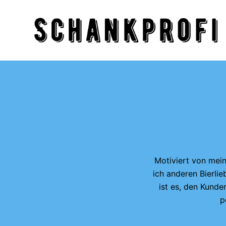
Z
u
m
I
n
h
a
l
t
s
p
r
Motiviert von mein
i
ich anderen Bierli
n
ist es, den Kunde
g
p
e
n