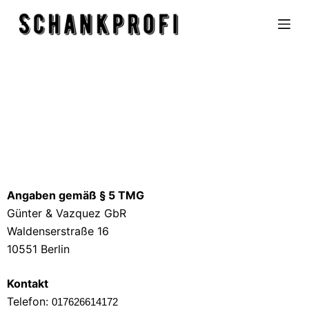
Z
u
m
I
n
h
Impressum
a
l
t
s
Angaben gemäß § 5 TMG
p
Günter & Vazquez GbR
r
Waldenserstraße 16
i
10551 Berlin
n
g
Kontakt
e
Telefon:
n
017626614172