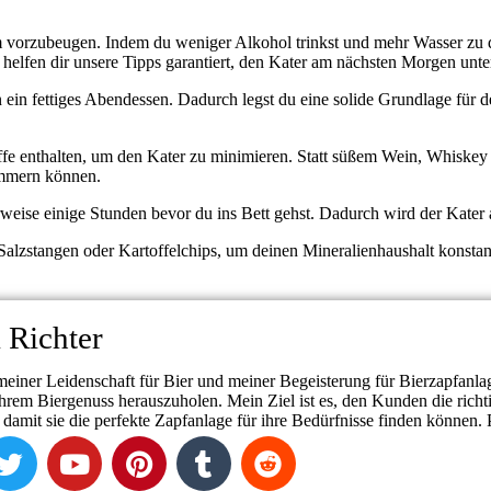
m vorzubeugen. Indem du weniger Alkohol trinkst und mehr Wasser zu d
, helfen dir unsere Tipps garantiert, den Kater am nächsten Morgen unte
in fettiges Abendessen. Dadurch legst du eine solide Grundlage für d
offe enthalten, um den Kater zu minimieren. Statt süßem Wein, Whiske
limmern können.
erweise einige Stunden bevor du ins Bett gehst. Dadurch wird der Kater
alzstangen oder Kartoffelchips, um deinen Mineralienhaushalt konstant
 Richter
meiner Leidenschaft für Bier und meiner Begeisterung für Bierzapfanla
ihrem Biergenuss herauszuholen. Mein Ziel ist es, den Kunden die ric
, damit sie die perfekte Zapfanlage für ihre Bedürfnisse finden können. 