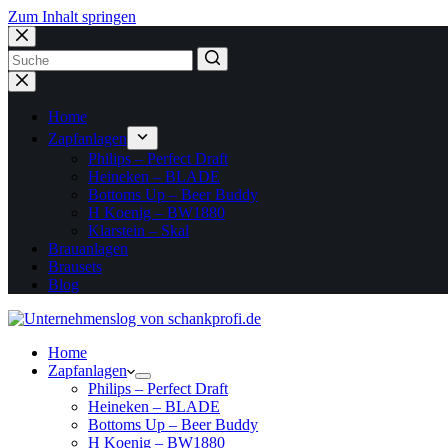
Zum Inhalt springen
Home
Zapfanlagen
Philips – Perfect Draft
Heineken – BLADE
Bottoms Up – Beer Buddy
H Koenig – BW1880
Klarstein – Skal
Brauanlagen
Brausets
Blog
Home
Zapfanlagen
Philips – Perfect Draft
Heineken – BLADE
Bottoms Up – Beer Buddy
H Koenig – BW1880